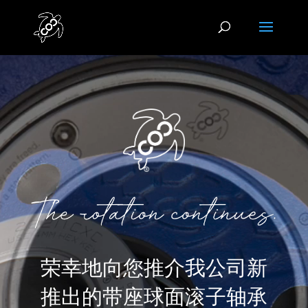
Video
Player
荣幸地向您推介我公司新
推出的带座球面滚子轴承