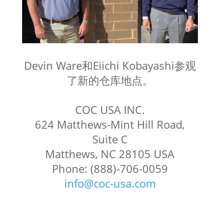
Devin Ware和Eiichi Kobayashi参观
了新的仓库地点。
COC USA INC.
624 Matthews-Mint Hill Road,
Suite C
Matthews, NC 28105 USA
Phone: (888)-706-0059
info@coc-usa.com