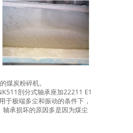
用的煤炭粉碎机。
511剖分式轴承座加22211 E1
应用于极端多尘和振动的条件下，
。 轴承损坏的原因多是因为煤尘