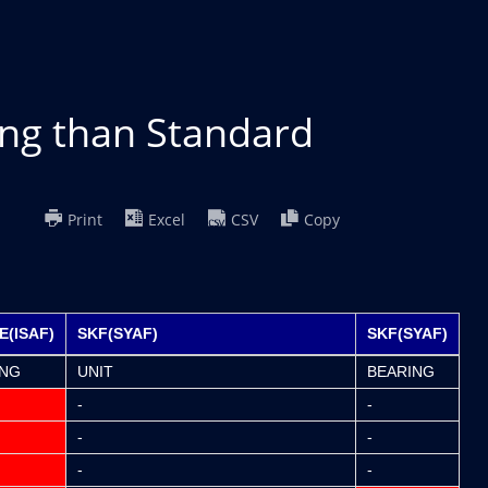
ing than Standard
Print
Excel
CSV
Copy
(ISAF)
SKF(SYAF)
SKF(SYAF)
ING
UNIT
BEARING
-
-
-
-
-
-