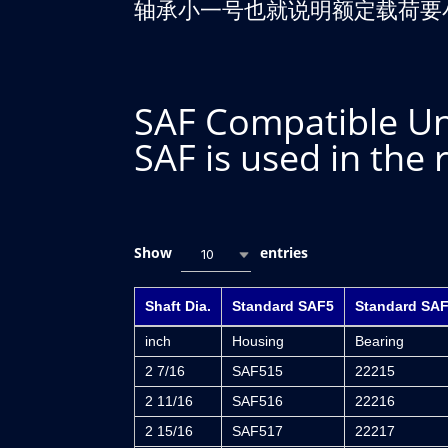
轴承小一号也就说明额定载荷要
SAF Compatible Uni
SAF is used in the 
Show
entries
10
Shaft Dia.
Standard SAF5
Standard SA
inch
Housing
Bearing
2 7/16
SAF515
22215
2 11/16
SAF516
22216
2 15/16
SAF517
22217