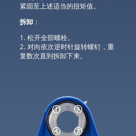
紧固至上述适当的扭矩值。
拆卸
：
1. 松开全部螺栓。
2. 对向依次逆时针旋转螺钉，重
复数次直到拆卸下来。