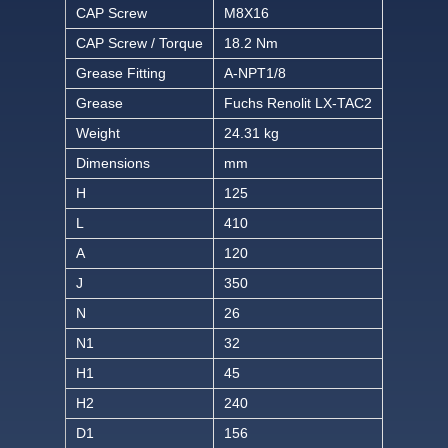
CAP Screw
M8X16
CAP Screw / Torque
18.2 Nm
Grease Fitting
A-NPT1/8
Grease
Fuchs Renolit LX-TAC2
Weight
24.31 kg
Dimensions
mm
H
125
L
410
A
120
J
350
N
26
N1
32
H1
45
H2
240
D1
156