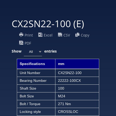
CX2SN22-100 (E)
Print
Excel
CSV
Copy
PDF
Show
entries
All
Specifications
mm
Unit Number
CX2SN22-100
Bearing Number
22222-100CX
Shaft Size
100
Bolt Size
M24
Bolt / Torque
271 Nm
Locking style
CROSSLOC